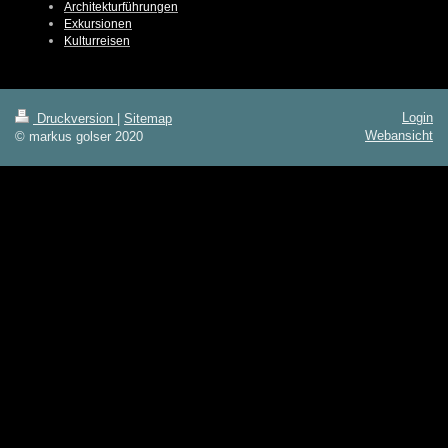
Architekturführungen
Exkursionen
Kulturreisen
Login
Druckversion
|
Sitemap
Webansicht
© markus golser 2020